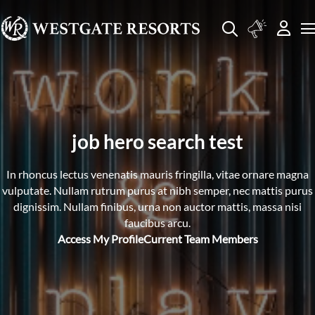
job hero search test
In rhoncus lectus venenatis mauris fringilla, vitae ornare magna
vulputate. Nullam rutrum purus at nibh semper, nec mattis purus
dignissim. Nullam finibus, urna non auctor mattis, massa nisi
faucibus arcu.
Access My Profile
Current Team Members