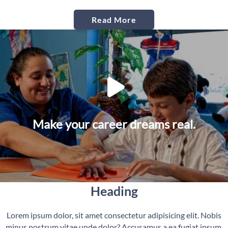
Read More
Make your career dreams real.
Heading
Lorem ipsum dolor, sit amet consectetur adipisicing elit. Nobis
minus nostrum vitae unde dolor? Accusamus a ea fugiat ipsum,